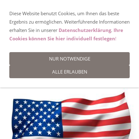
Diese Website benutzt Cookies, um Ihnen das beste
USA
Ergebnis zu ermöglichen. Weiterführende Informationen
erhalten Sie in unserer
Datenschutzerklärung
.
Ihre
Cookies können Sie hier individuell festlegen
!
Selbstverständlich vermittle ich Ihnen auch Reisen nach
Amerika. Da Reisen in die USA doch immer sehr
NUR NOTWENDIGE
individuell sind, möchte ich Sie bitten mir Ihre konkrete
ALLE ERLAUBEN
Reisewünsche per Telefon oder Mail mitzuteilen. Gerne
erstelle ich Ihnen ein individuelles Angebot.