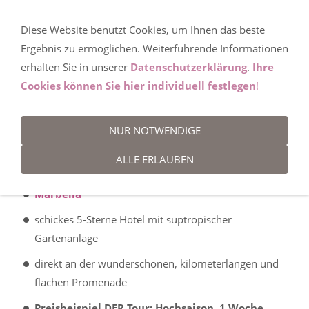
Diese Website benutzt Cookies, um Ihnen das beste
Hotels an der
Ergebnis zu ermöglichen. Weiterführende Informationen
erhalten Sie in unserer
Datenschutzerklärung
.
Ihre
Cookies können Sie hier individuell festlegen
!
Costa del Sol
NUR NOTWENDIGE
HOTELANGEBOT NR. AGP-DP
ALLE ERLAUBEN
Marbella
schickes 5-Sterne Hotel mit suptropischer
Gartenanlage
direkt an der wunderschönen, kilometerlangen und
flachen Promenade
Preisbeispiel DER Tour: Hochsaison, 1 Woche