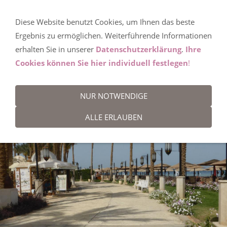
Diese Website benutzt Cookies, um Ihnen das beste
Ägypten
Ergebnis zu ermöglichen. Weiterführende Informationen
erhalten Sie in unserer
Datenschutzerklärung
.
Ihre
Cookies können Sie hier individuell festlegen
!
HIER WEITER ZU DEN HOTELANGEBOTEN
NUR NOTWENDIGE
Badeurlaub Rotes Meer
ALLE ERLAUBEN