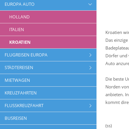
EUROPA AUTO
HOLLAND
ITALIEN
Kroatien wi
Das einzige 
KROATIEN
Badeplateau
FLUGREISEN EUROPA
Dörfer und 
Auto anzure
STÄDTEREISEN
Die beste U
MIETWAGEN
Norden von K
KREUZFAHRTEN
anbieten. I
kommt direk
FLUSSKREUZFAHRT
BUSREISEN
(ss)